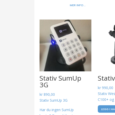
MER INFO...
Stativ SumUp
Stati
3G
kr
990,00
Stativ We
kr
890,00
C100+ og
Stativ SumUp 3G
LEGG I H
Har du ingen SumUp