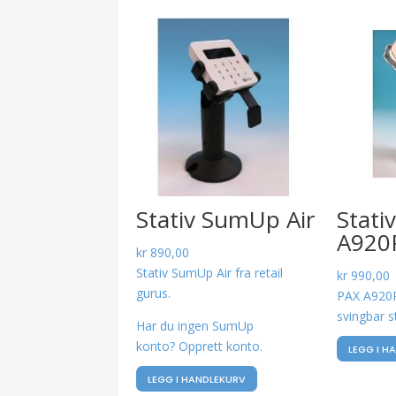
Stativ SumUp Air
Stati
A920
kr
890,00
Stativ SumUp Air fra retail
kr
990,00
gurus.
PAX A920P
svingbar st
Har du ingen SumUp
konto? Opprett konto.
LEGG I H
LEGG I HANDLEKURV