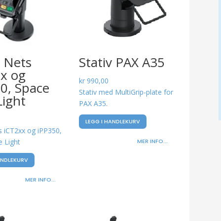
v Nets
Stativ PAX A35
x og
kr
990,00
0, Space
Stativ med MultiGrip-plate for
Light
PAX A35.
LEGG I HANDLEKURV
s iCT2xx og iPP350,
MER INFO...
e Light
ANDLEKURV
MER INFO...