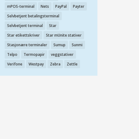
mPOS-terminal
Nets
PayPal
Payter
Selvbetjent betalingsterminal
Selvbetjent terminal
Star
Star etikettskriver
Star mUnite stativer
Stasjonære terminaler
Sumup
Sunmi
Telpo
Termopapir
veggstativer
Verifone
Westpay
Zebra
Zettle