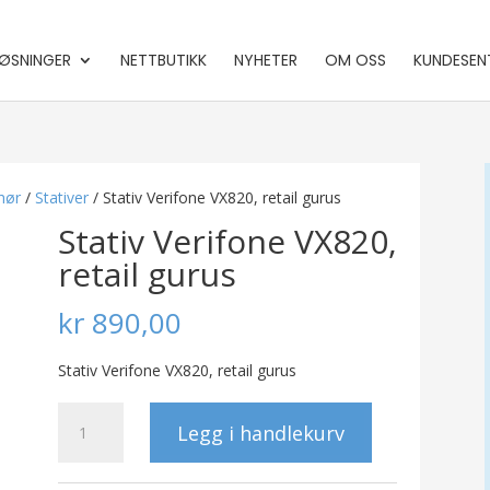
ØSNINGER
NETTBUTIKK
NYHETER
OM OSS
KUNDESEN
hør
/
Stativer
/ Stativ Verifone VX820, retail gurus
Stativ Verifone VX820,
retail gurus
kr
890,00
Stativ Verifone VX820, retail gurus
Stativ
Legg i handlekurv
Verifone
VX820,
retail