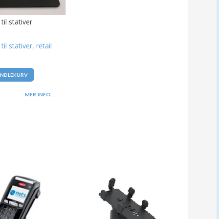
il stativer
il stativer, retail
ANDLEKURV
MER INFO...