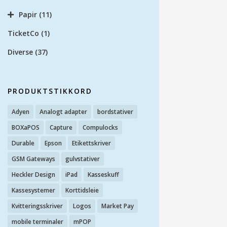
Papir
(11)
TicketCo
(1)
Diverse
(37)
PRODUKTSTIKKORD
Adyen
Analogt adapter
bordstativer
BOXaPOS
Capture
Compulocks
Durable
Epson
Etikettskriver
GSM Gateways
gulvstativer
Heckler Design
iPad
Kasseskuff
Kassesystemer
Korttidsleie
Kvitteringsskriver
Logos
Market Pay
mobile terminaler
mPOP