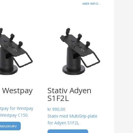
MER INFO...
v Westpay
Stativ Adyen
S1F2L
stpay for Westpay
kr
990,00
 Westpay C150.
Stativ med MultiGrip-plate
for Adyen S1F2L
ANDLEKURV