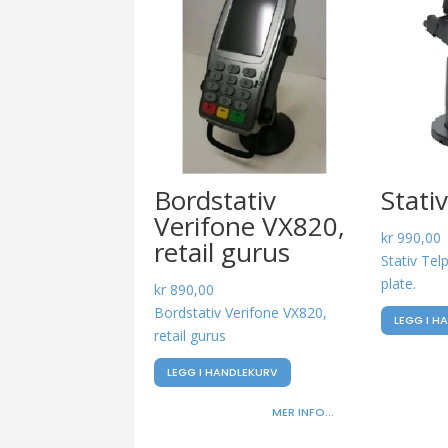
Bordstativ
Stati
Verifone VX820,
kr
990,00
retail gurus
Stativ Te
plate.
kr
890,00
Bordstativ Verifone VX820,
LEGG I H
retail gurus
LEGG I HANDLEKURV
MER INFO...