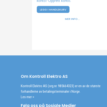
konto? Opprett konto.
LEGG I HANDLEKURV
MER INFO...
Om Kontroll Elektro AS
Kontroll Elektro AS (org.nr. 985664323) er en av de største
forhandlerne av betalingsterminaler i Norge.
Les mer >
Følg oss på Sosiale Medier