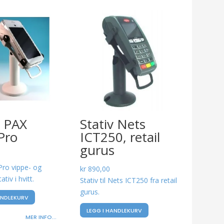
v PAX
Stativ Nets
Pro
ICT250, retail
gurus
ro vippe- og
kr
890,00
ativ i hvitt.
Stativ til Nets ICT250 fra retail
gurus.
ANDLEKURV
LEGG I HANDLEKURV
MER INFO...