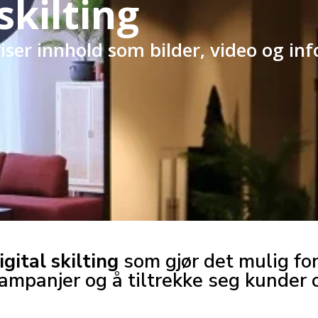
skilting
 viser innhold som bilder, video og i
igital skilting
som gjør det mulig for
ampanjer og å tiltrekke seg kunder o