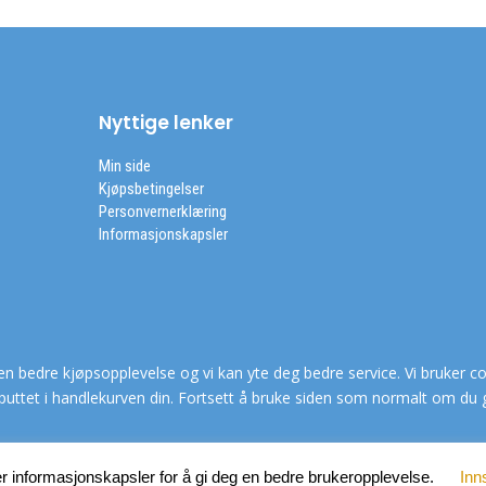
Nyttige lenker
Min side
Kjøpsbetingelser
Personvernerklæring
Informasjonskapsler
en bedre kjøpsopplevelse og vi kan yte deg bedre service. Vi bruker co
puttet i handlekurven din. Fortsett å bruke siden som normalt om du 
r informasjonskapsler for å gi deg en bedre brukeropplevelse.
Inns