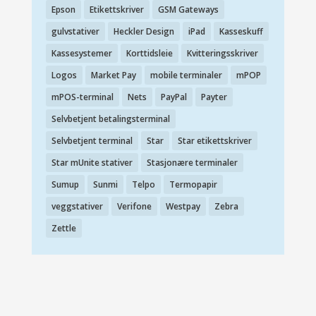
Epson
Etikettskriver
GSM Gateways
gulvstativer
Heckler Design
iPad
Kasseskuff
Kassesystemer
Korttidsleie
Kvitteringsskriver
Logos
Market Pay
mobile terminaler
mPOP
mPOS-terminal
Nets
PayPal
Payter
Selvbetjent betalingsterminal
Selvbetjent terminal
Star
Star etikettskriver
Star mUnite stativer
Stasjonære terminaler
Sumup
Sunmi
Telpo
Termopapir
veggstativer
Verifone
Westpay
Zebra
Zettle