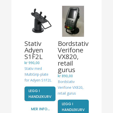
Stativ
Bordstativ
Adyen
Verifone
S1F2L
VX820,
retail
kr
990,00
gurus
Stativ med
MultiGrip-plate
kr
890,00
for Adyen S1F2L
Bordstativ
Verifone VX820,
LEGG I
retail gurus
HANDLEKURV
LEGG I
MER INFO...
HANDLEKURV