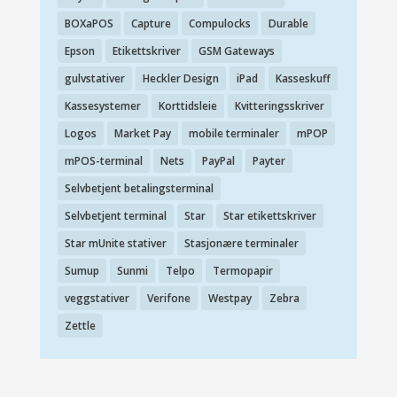
BOXaPOS
Capture
Compulocks
Durable
Epson
Etikettskriver
GSM Gateways
gulvstativer
Heckler Design
iPad
Kasseskuff
Kassesystemer
Korttidsleie
Kvitteringsskriver
Logos
Market Pay
mobile terminaler
mPOP
mPOS-terminal
Nets
PayPal
Payter
Selvbetjent betalingsterminal
Selvbetjent terminal
Star
Star etikettskriver
Star mUnite stativer
Stasjonære terminaler
Sumup
Sunmi
Telpo
Termopapir
veggstativer
Verifone
Westpay
Zebra
Zettle