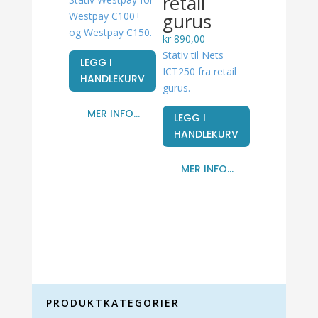
retail
gurus
Westpay C100+
og Westpay C150.
kr
890,00
Stativ til Nets
LEGG I
ICT250 fra retail
HANDLEKURV
gurus.
MER INFO...
LEGG I
HANDLEKURV
MER INFO...
PRODUKTKATEGORIER