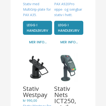
Stativ med
PAX A920Pro
MultiGrip-plate for
vippe- og svingbar
PAX A35.
stativ i hvitt.
LEGG I
LEGG I
HANDLEKURV
HANDLEKURV
MER INFO...
MER INFO...
Stativ
Stativ
Westpay
Nets
ICT250,
kr
990,00
Stativ Westpay for