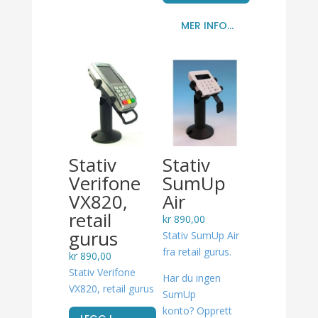
MER INFO...
Stativ
Stativ
Verifone
SumUp
VX820,
Air
retail
kr
890,00
gurus
Stativ SumUp Air
fra retail gurus.
kr
890,00
Stativ Verifone
Har du ingen
VX820, retail gurus
SumUp
konto? Opprett