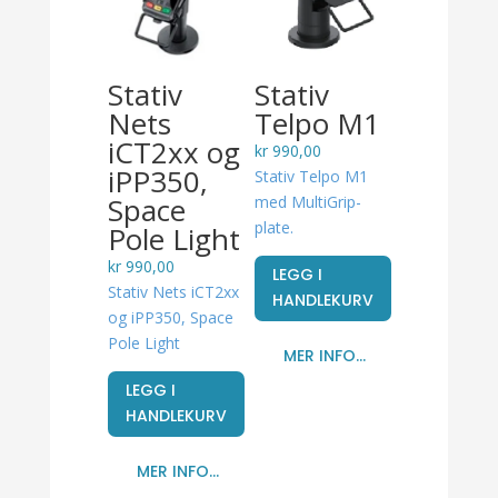
Stativ
Stativ
Nets
Telpo M1
iCT2xx og
kr
990,00
iPP350,
Stativ Telpo M1
Space
med MultiGrip-
plate.
Pole Light
kr
990,00
LEGG I
Stativ Nets iCT2xx
HANDLEKURV
og iPP350, Space
Pole Light
MER INFO...
LEGG I
HANDLEKURV
MER INFO...