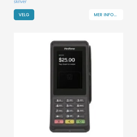
skriver
VELG
MER INFO...