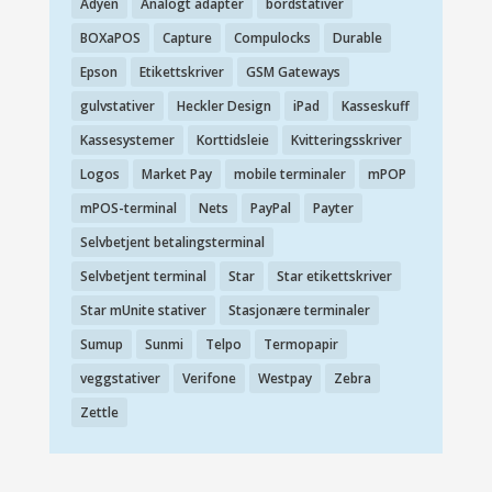
Adyen
Analogt adapter
bordstativer
BOXaPOS
Capture
Compulocks
Durable
Epson
Etikettskriver
GSM Gateways
gulvstativer
Heckler Design
iPad
Kasseskuff
Kassesystemer
Korttidsleie
Kvitteringsskriver
Logos
Market Pay
mobile terminaler
mPOP
mPOS-terminal
Nets
PayPal
Payter
Selvbetjent betalingsterminal
Selvbetjent terminal
Star
Star etikettskriver
Star mUnite stativer
Stasjonære terminaler
Sumup
Sunmi
Telpo
Termopapir
veggstativer
Verifone
Westpay
Zebra
Zettle