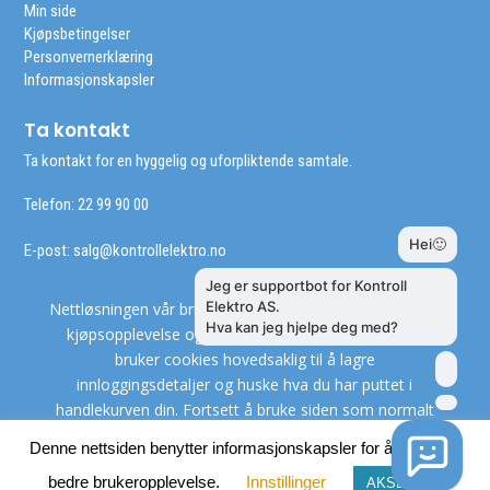
Min side
Kjøpsbetingelser
Personvernerklæring
Informasjonskapsler
Ta kontakt
Ta kontakt for en hyggelig og uforpliktende samtale.
Telefon: 22 99 90 00
E-post:
salg@kontrollelektro.no
Nettløsningen vår bruker cookies slik at du får en bedre
kjøpsopplevelse og vi kan yte deg bedre service. Vi
bruker cookies hovedsaklig til å lagre
innloggingsdetaljer og huske hva du har puttet i
handlekurven din. Fortsett å bruke siden som normalt
om du godtar dette.
Les mer
Denne nettsiden benytter informasjonskapsler for å gi deg en
bedre brukeropplevelse.
Innstillinger
AKSEPT