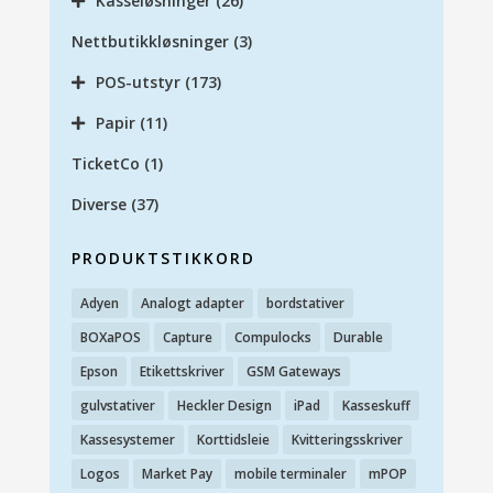
Kasseløsninger
(26)
Nettbutikkløsninger
(3)
POS-utstyr
(173)
Papir
(11)
TicketCo
(1)
Diverse
(37)
PRODUKTSTIKKORD
Adyen
Analogt adapter
bordstativer
BOXaPOS
Capture
Compulocks
Durable
Epson
Etikettskriver
GSM Gateways
gulvstativer
Heckler Design
iPad
Kasseskuff
Kassesystemer
Korttidsleie
Kvitteringsskriver
Logos
Market Pay
mobile terminaler
mPOP