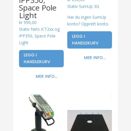
iPP350,
Space Pole
Stativ SumUp 3G
Light
Har du ingen SumUp
kr
990,00
konto? Opprett konto.
Stativ Nets iCT2xx og
iPP350, Space Pole
LEGG I
Light
HANDLEKURV
LEGG I
MER INFO...
HANDLEKURV
MER INFO...