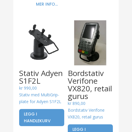
MER INFO...
Stativ Adyen
Bordstativ
S1F2L
Verifone
VX820, retail
kr
990,00
gurus
Stativ med MultiGrip-
plate for Adyen S1F2L
kr
890,00
Bordstativ Verifone
LEGG I
VX820, retail gurus
HANDLEKURV
LEGG I