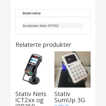
Beskrivelse
Bordstativ Nets iPP350
Relaterte produkter
Stativ Nets
Stativ
iCT2xx og
SumUp 3G
kr
890,00