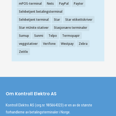
mPOS-terminal
Nets
PayPal
Payter
Selvbetjent betalingsterminal
Selvbetjent terminal
Star
Star etikettskriver
Star mUnite stativer
Stasjonære terminaler
Sumup
Sunmi
Telpo
Termopapir
veggstativer
Verifone
Westpay
Zebra
Zettle
Om Kontroll Elektro AS
Kontroll Elektro AS (org.nr. 985664323) er en av de største
forhandlerne av betalingsterminaler i Norge.