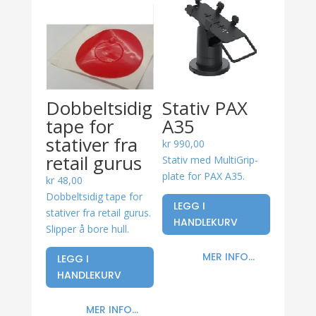
Dobbeltsidig
Stativ PAX
tape for
A35
stativer fra
kr
990,00
retail gurus
Stativ med MultiGrip-
plate for PAX A35.
kr
48,00
Dobbeltsidig tape for
LEGG I
stativer fra retail gurus.
HANDLEKURV
Slipper å bore hull.
MER INFO...
LEGG I
HANDLEKURV
MER INFO...