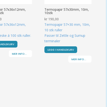
ir 57x36x12mm,
Termopapir 57x30mm, 10m,
stk
10stk
0
kr
190,00
ir 57x36x12mm,
Termopapir 57×30 mm, 10m,
10 stk ruller
eske á 100 stk ruller.
Passer til Zettle og Sumup
terminaler
HANDLEKURV
LEGG I HANDLEKURV
MER INFO...
MER INFO...