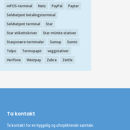
mPOS-terminal
Nets
PayPal
Payter
Selvbetjent betalingsterminal
Selvbetjent terminal
Star
Star etikettskriver
Star mUnite stativer
Stasjonære terminaler
Sumup
Sunmi
Telpo
Termopapir
veggstativer
Verifone
Westpay
Zebra
Zettle
Ta kontakt
Ta kontakt for en hyggelig og uforpliktende samtale.