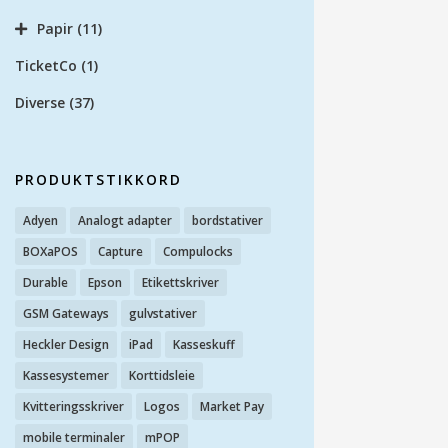
Papir
(11)
TicketCo
(1)
Diverse
(37)
PRODUKTSTIKKORD
Adyen
Analogt adapter
bordstativer
BOXaPOS
Capture
Compulocks
Durable
Epson
Etikettskriver
GSM Gateways
gulvstativer
Heckler Design
iPad
Kasseskuff
Kassesystemer
Korttidsleie
Kvitteringsskriver
Logos
Market Pay
mobile terminaler
mPOP