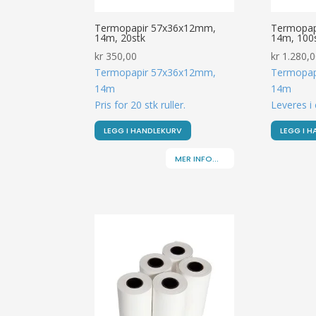
Termopapir 57x36x12mm,
Termopap
14m, 20stk
14m, 100
kr
350,00
kr
1.280,0
Termopapir 57x36x12mm,
Termopap
14m
14m
Pris for 20 stk ruller.
Leveres i 
LEGG I HANDLEKURV
LEGG I 
MER INFO...