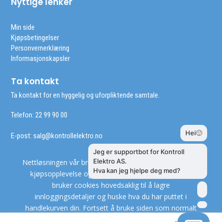
Nyttige lenker
Min side
Kjøpsbetingelser
Personvernerklæring
Informasjonskapsler
Ta kontakt
Ta kontakt for en hyggelig og uforpliktende samtale.
Telefon: 22 99 90 00
E-post:
salg@kontrollelektro.no
Nettløsningen vår bruker cookies slik at du får en bedre
kjøpsopplevelse og vi kan yte deg bedre service. Vi
bruker cookies hovedsaklig til å lagre
innloggingsdetaljer og huske hva du har puttet i
handlekurven din. Fortsett å bruke siden som normalt
om du godtar dette.
Les mer