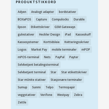
PRODUKTSTIKKORD
Adyen
Analogt adapter
bordstativer
BOXaPOS
Capture
Compulocks
Durable
Epson
Etikettskriver
GSM Gateways
gulvstativer
Heckler Design
iPad
Kasseskuff
Kassesystemer
Korttidsleie
Kvitteringsskriver
Logos
Market Pay
mobile terminaler
mPOP
mPOS-terminal
Nets
PayPal
Payter
Selvbetjent betalingsterminal
Selvbetjent terminal
Star
Star etikettskriver
Star mUnite stativer
Stasjonære terminaler
Sumup
Sunmi
Telpo
Termopapir
veggstativer
Verifone
Westpay
Zebra
Zettle