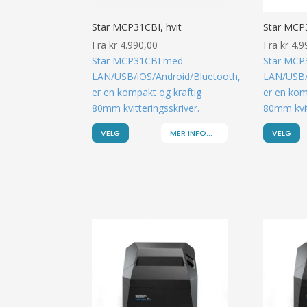
Star MCP31CBI, hvit
Star MCP3
Fra
kr
4.990,00
Fra
kr
4.9
Star MCP31CBI med
Star MCP
LAN/USB/iOS/Android/Bluetooth,
LAN/USB/
er en kompakt og kraftig
er en kom
80mm kvitteringsskriver.
80mm kvit
VELG
MER INFO...
VELG