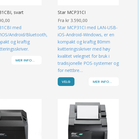
1CBI, svart
Star MCP31CI
90,00
Fra
kr
3.590,00
31CBI med
Star MCP31CI med LAN-USB-
iOS/Android/Bluetooth,
iOS-Android-Windows, er en
pakt og kraftig
kompakt og kraftig 80mm
teringsskriver.
kvitteringsskriver med høy
kvalitet velegnet for bruk i
MER INFO...
tradisjonelle POS-systemer og
for nettbre…
VELG
MER INFO...