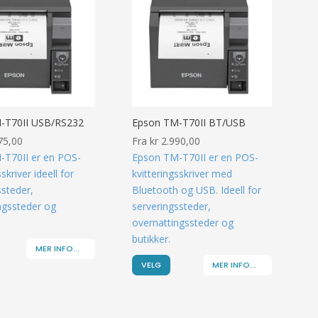
-T70II USB/RS232
Epson TM-T70II BT/USB
75,00
Fra
kr
2.990,00
-T70II er en POS-
Epson TM-T70II er en POS-
skriver ideell for
kvitteringsskriver med
ssteder,
Bluetooth og USB. Ideell for
ngssteder og
serveringssteder,
overnattingssteder og
butikker.
MER INFO...
VELG
MER INFO...