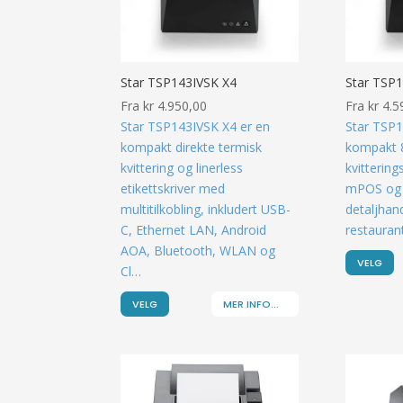
Star TSP143IVSK X4
Star TSP1
Fra
kr
4.950,00
Fra
kr
4.5
Star TSP143IVSK X4 er en
Star TSP1
kompakt direkte termisk
kompakt 
kvittering og linerless
kvittering
etikettskriver med
mPOS og 
multitilkobling, inkludert USB-
detaljhand
C, Ethernet LAN, Android
restauran
AOA, Bluetooth, WLAN og
VELG
Cl…
VELG
MER INFO...