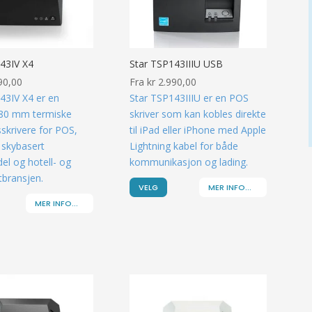
43IV X4
Star TSP143IIIU USB
90,00
Fra
kr
2.990,00
43IV X4 er en
Star TSP143IIIU er en POS
80 mm termiske
skriver som kan kobles direkte
sskrivere for POS,
til iPad eller iPhone med Apple
skybasert
Lightning kabel for både
el og hotell- og
kommunikasjon og lading.
tbransjen.
VELG
MER INFO...
MER INFO...