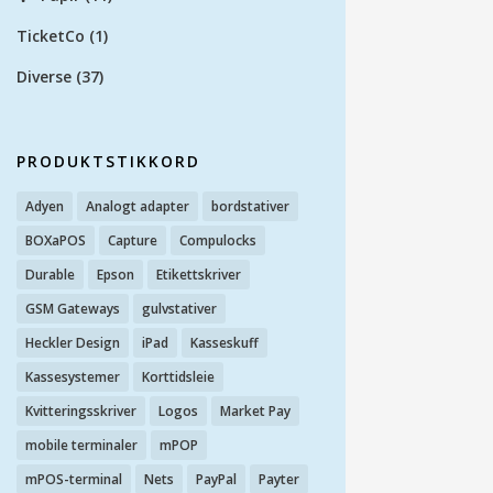
TicketCo
(1)
Diverse
(37)
PRODUKTSTIKKORD
Adyen
Analogt adapter
bordstativer
BOXaPOS
Capture
Compulocks
Durable
Epson
Etikettskriver
GSM Gateways
gulvstativer
Heckler Design
iPad
Kasseskuff
Kassesystemer
Korttidsleie
Kvitteringsskriver
Logos
Market Pay
mobile terminaler
mPOP
mPOS-terminal
Nets
PayPal
Payter