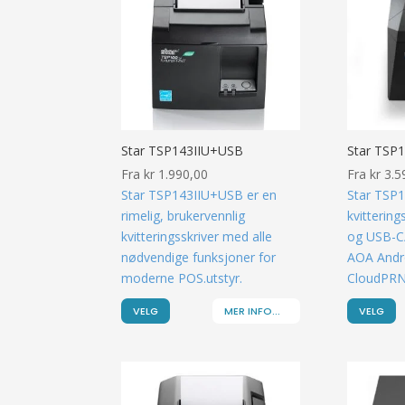
Star TSP143IIU+USB
Star TSP1
Fra
kr
1.990,00
Fra
kr
3.5
Star TSP143IIU+USB er en
Star TSP1
rimelig, brukervennlig
kvitterin
kvitteringsskriver med alle
og USB-C/
nødvendige funksjoner for
AOA Andro
moderne POS.utstyr.
CloudPRN
VELG
MER INFO...
VELG