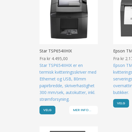
Star TSP654IIHIX
Epson TM
Fra
kr
4.495,00
Fra
kr
2.1
Star TSP654IIHIX er en
Epson TM
termisk kvitteringsskriver med
kvitterings
Ethernet og USB, 80mm
servering
papirbredde, skriverhastighet
overnatti
300 mm/sek, autokutter, inkl.
butikker.
strømforsyning.
VELG
VELG
MER INFO...