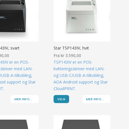
43IV, svart
Star TSP143IV, hvit
90,00
Fra
kr
3.590,00
43IV er en POS-
TSP143IV er en POS-
gsskriver med LAN-
kvitteringsskriver med LAN-
USB-A-tilkobling,
og USB-C/USB-A-tilkobling,
id support og Star
AOA Android support og Star
T.
CloudPRNT.
MER INFO...
VELG
MER INFO...