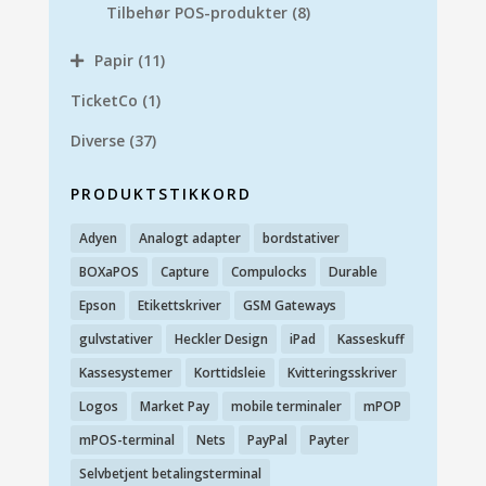
Tilbehør POS-produkter
(8)
Papir
(11)
TicketCo
(1)
Diverse
(37)
PRODUKTSTIKKORD
Adyen
Analogt adapter
bordstativer
BOXaPOS
Capture
Compulocks
Durable
Epson
Etikettskriver
GSM Gateways
gulvstativer
Heckler Design
iPad
Kasseskuff
Kassesystemer
Korttidsleie
Kvitteringsskriver
Logos
Market Pay
mobile terminaler
mPOP
mPOS-terminal
Nets
PayPal
Payter
Selvbetjent betalingsterminal