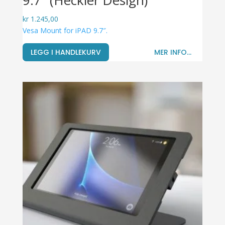
9.7″ (Heckler Design)
kr
1.245,00
Vesa Mount for iPAD 9.7″.
LEGG I HANDLEKURV
MER INFO...