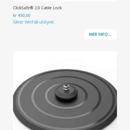
ClickSafe® 2.0 Cable Lock
kr
430,00
Sikrer WinFall-utstyret
MER INFO...