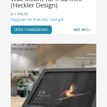
(Heckler Design)
kr
1.990,00
Veggstativ for iPad mini, Svart/grå
LEGG I HANDLEKURV
MER INFO...