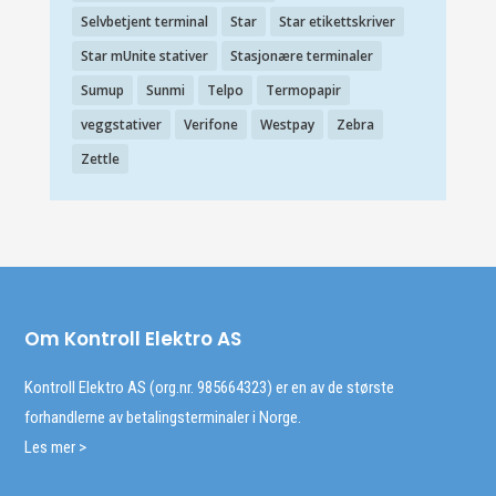
Selvbetjent terminal
Star
Star etikettskriver
Star mUnite stativer
Stasjonære terminaler
Sumup
Sunmi
Telpo
Termopapir
veggstativer
Verifone
Westpay
Zebra
Zettle
Om Kontroll Elektro AS
Kontroll Elektro AS (org.nr. 985664323) er en av de største
forhandlerne av betalingsterminaler i Norge.
Les mer >