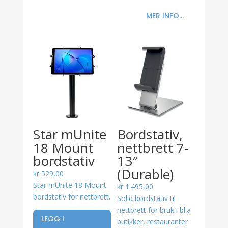
MER INFO...
Star mUnite
Bordstativ,
18 Mount
nettbrett 7-
bordstativ
13″
(Durable)
kr
529,00
Star mUnite 18 Mount
kr
1.495,00
bordstativ for nettbrett.
Solid bordstativ til
nettbrett for bruk i bl.a
LEGG I
butikker, restauranter