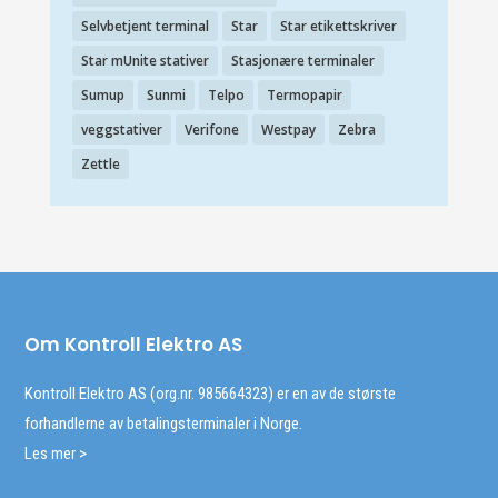
Selvbetjent terminal
Star
Star etikettskriver
Star mUnite stativer
Stasjonære terminaler
Sumup
Sunmi
Telpo
Termopapir
veggstativer
Verifone
Westpay
Zebra
Zettle
Om Kontroll Elektro AS
Kontroll Elektro AS (org.nr. 985664323) er en av de største
forhandlerne av betalingsterminaler i Norge.
Les mer >