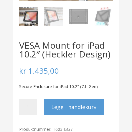
VESA Mount for iPad
10.2″ (Heckler Design)
kr
1.435,00
Secure Enclosure for iPad 10.2″ (7th Gen)
VESA
Legg i handlekurv
Mount
for
iPad
10.2"
Produktnummer:
H603-BG