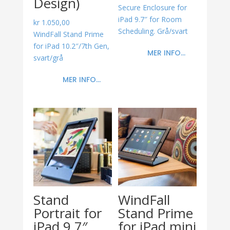
Design)
Secure Enclosure for
iPad 9.7″ for Room
kr
1.050,00
Scheduling. Grå/svart
WindFall Stand Prime
for iPad 10.2″/7th Gen,
MER INFO...
svart/grå
MER INFO...
Stand
WindFall
Portrait for
Stand Prime
iPad 9.7″
for iPad mini