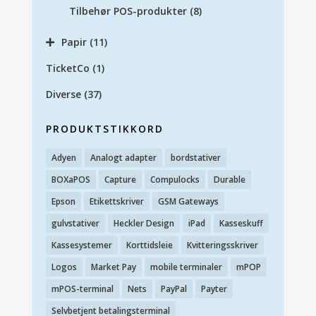
Tilbehør POS-produkter
(8)
Papir
(11)
TicketCo
(1)
Diverse
(37)
PRODUKTSTIKKORD
Adyen
Analogt adapter
bordstativer
BOXaPOS
Capture
Compulocks
Durable
Epson
Etikettskriver
GSM Gateways
gulvstativer
Heckler Design
iPad
Kasseskuff
Kassesystemer
Korttidsleie
Kvitteringsskriver
Logos
Market Pay
mobile terminaler
mPOP
mPOS-terminal
Nets
PayPal
Payter
Selvbetjent betalingsterminal