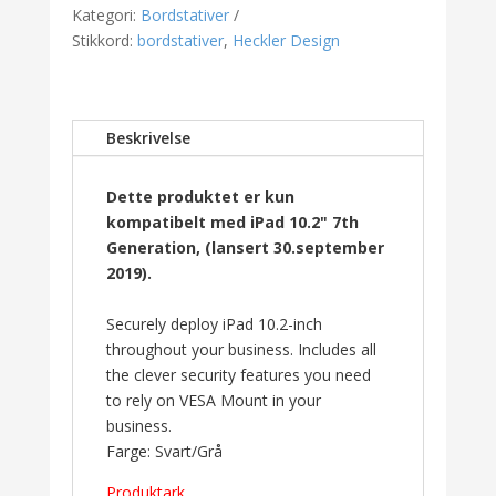
(Heckler
Kategori:
Bordstativer
Design)
Stikkord:
bordstativer
,
Heckler Design
antall
Beskrivelse
Dette produktet er kun
kompatibelt med iPad 10.2" 7th
Generation, (lansert 30.september
2019).
Securely deploy iPad 10.2-inch
throughout your business. Includes all
the clever security features you need
to rely on VESA Mount in your
business.
Farge: Svart/Grå
Produktark