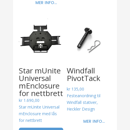
MER INFO...
Star mUnite
Windfall
Universal
PivotTack
mEnclosure
kr
135,00
for nettbrett
Festeanordning til
kr
1.690,00
Windfall stativer,
Star mUnite Universal
Heckler Design
mEnclosure med lås
for nettbrett
MER INFO...