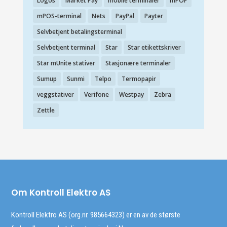
Logos
Market Pay
mobile terminaler
mPOP
mPOS-terminal
Nets
PayPal
Payter
Selvbetjent betalingsterminal
Selvbetjent terminal
Star
Star etikettskriver
Star mUnite stativer
Stasjonære terminaler
Sumup
Sunmi
Telpo
Termopapir
veggstativer
Verifone
Westpay
Zebra
Zettle
Om Kontroll Elektro AS
Kontroll Elektro AS (org.nr. 985664323) er en av de største