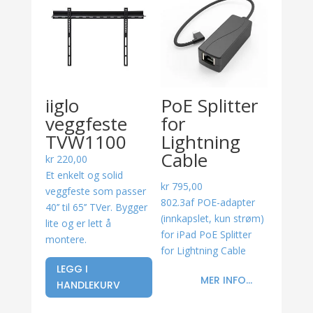
iiglo
PoE Splitter
veggfeste
for
TVW1100
Lightning
Cable
kr
220,00
Et enkelt og solid
kr
795,00
veggfeste som passer
802.3af POE-adapter
40’’ til 65’’ TVer. Bygger
(innkapslet, kun strøm)
lite og er lett å
for iPad PoE Splitter
montere.
for Lightning Cable
LEGG I
MER INFO...
HANDLEKURV