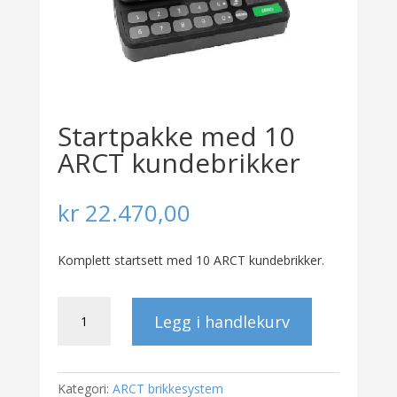
Startpakke med 10
ARCT kundebrikker
kr
22.470,00
Komplett startsett med 10 ARCT kundebrikker.
Startpakke
Legg i handlekurv
med
10
ARCT
kundebrikker
Kategori:
ARCT brikkesystem