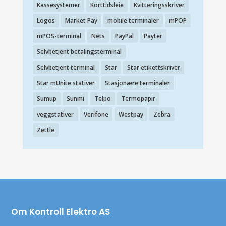
Kassesystemer
Korttidsleie
Kvitteringsskriver
Logos
Market Pay
mobile terminaler
mPOP
mPOS-terminal
Nets
PayPal
Payter
Selvbetjent betalingsterminal
Selvbetjent terminal
Star
Star etikettskriver
Star mUnite stativer
Stasjonære terminaler
Sumup
Sunmi
Telpo
Termopapir
veggstativer
Verifone
Westpay
Zebra
Zettle
Om Kontroll Elektro AS