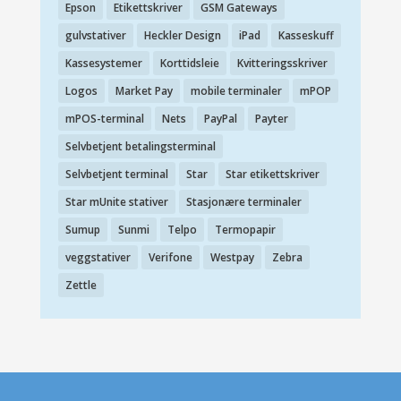
Epson
Etikettskriver
GSM Gateways
gulvstativer
Heckler Design
iPad
Kasseskuff
Kassesystemer
Korttidsleie
Kvitteringsskriver
Logos
Market Pay
mobile terminaler
mPOP
mPOS-terminal
Nets
PayPal
Payter
Selvbetjent betalingsterminal
Selvbetjent terminal
Star
Star etikettskriver
Star mUnite stativer
Stasjonære terminaler
Sumup
Sunmi
Telpo
Termopapir
veggstativer
Verifone
Westpay
Zebra
Zettle