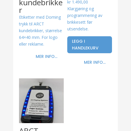
kundebrikke
kr
1.490,00
r
Klargjøring og
programmering av
Etiketter med Doming
brikkesett før
trykk til ARCT
utsendelse.
kundebrikker, størrelse
64×40 mm. For logo
LEGG I
eller reklame.
HANDLEKURV
MER INFO...
MER INFO...
ARCT