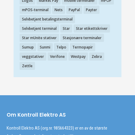
Logos
Market Pay
mobile terminaler
mPOP
mPOS-terminal
Nets
PayPal
Payter
Selvbetjent betalingsterminal
Selvbetjent terminal
Star
Star etikettskriver
Star mUnite stativer
Stasjonære terminaler
Sumup
Sunmi
Telpo
Termopapir
veggstativer
Verifone
Westpay
Zebra
Zettle
Om Kontroll Elektro AS
Kontroll Elektro AS (org.nr. 985664323) er en av de største