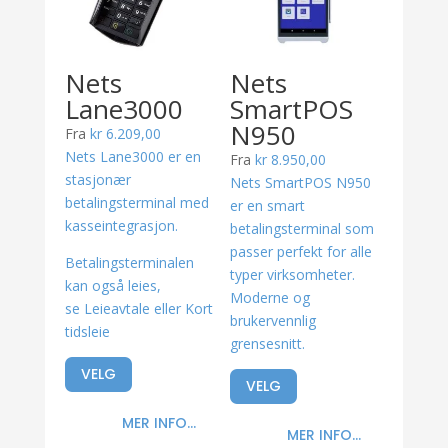
Nets
Nets
Lane3000
SmartPOS
N950
Fra
kr
6.209,00
Nets Lane3000 er en
Fra
kr
8.950,00
stasjonær
Nets SmartPOS N950
betalingsterminal med
er en smart
kasseintegrasjon.
betalingsterminal som
passer perfekt for alle
Betalingsterminalen
typer virksomheter.
kan også leies,
Moderne og
se Leieavtale eller Kort
brukervennlig
tidsleie
grensesnitt.
VELG
VELG
MER INFO...
MER INFO...