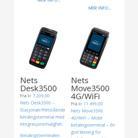
MER INFO...
MER INFO...
Nets
Nets
Desk3500
Move3500
4G/WiFi
Fra
kr
7.209,00
Nets Desk3500 –
Fra
kr
11.499,00
Stasjonær/frittstående
Nets Move3500
betalingsterminal med
4G/WiFi – Mobil
integrasjonsmulighet.
betalingsterminal – En
god løsning for
Betalingsterminalen