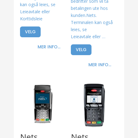
bedrifter som vil ta
kan også leies, se
betalingen ute hos
Leieavtale eller
kunden.Nets.
Korttidsleie
Terminalen kan også
leies, se
VELG
Leieavtale eller …
MER INFO...
VELG
MER INFO...
Nets
Nets