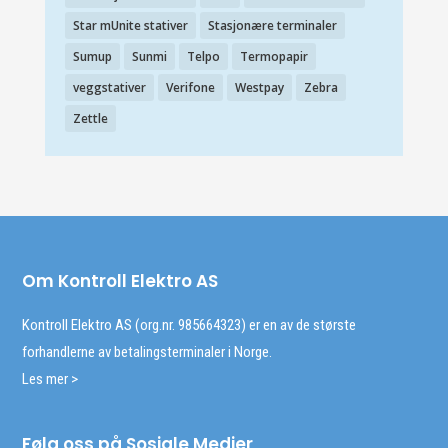
Star mUnite stativer
Stasjonære terminaler
Sumup
Sunmi
Telpo
Termopapir
veggstativer
Verifone
Westpay
Zebra
Zettle
Om Kontroll Elektro AS
Kontroll Elektro AS (org.nr. 985664323) er en av de største
forhandlerne av betalingsterminaler i Norge.
Les mer >
Følg oss på Sosiale Medier