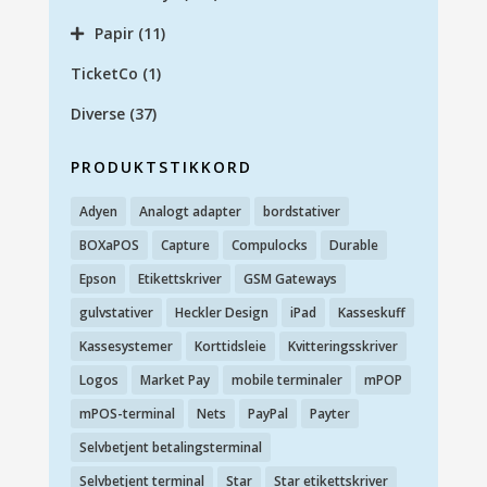
Papir
(11)
TicketCo
(1)
Diverse
(37)
PRODUKTSTIKKORD
Adyen
Analogt adapter
bordstativer
BOXaPOS
Capture
Compulocks
Durable
Epson
Etikettskriver
GSM Gateways
gulvstativer
Heckler Design
iPad
Kasseskuff
Kassesystemer
Korttidsleie
Kvitteringsskriver
Logos
Market Pay
mobile terminaler
mPOP
mPOS-terminal
Nets
PayPal
Payter
Selvbetjent betalingsterminal
Selvbetjent terminal
Star
Star etikettskriver