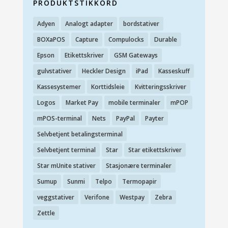
PRODUKTSTIKKORD
Adyen
Analogt adapter
bordstativer
BOXaPOS
Capture
Compulocks
Durable
Epson
Etikettskriver
GSM Gateways
gulvstativer
Heckler Design
iPad
Kasseskuff
Kassesystemer
Korttidsleie
Kvitteringsskriver
Logos
Market Pay
mobile terminaler
mPOP
mPOS-terminal
Nets
PayPal
Payter
Selvbetjent betalingsterminal
Selvbetjent terminal
Star
Star etikettskriver
Star mUnite stativer
Stasjonære terminaler
Sumup
Sunmi
Telpo
Termopapir
veggstativer
Verifone
Westpay
Zebra
Zettle