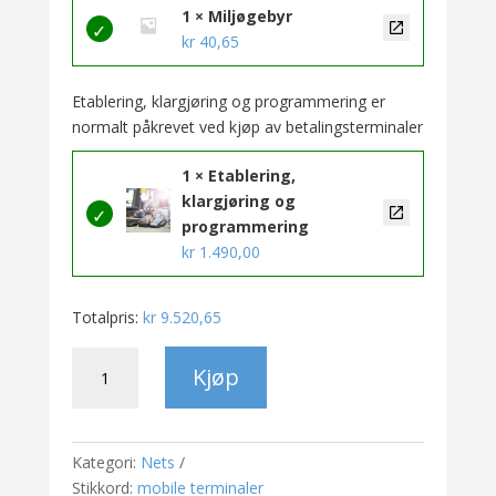
1 × Miljøgebyr
kr
40,65
Etablering, klargjøring og programmering er
normalt påkrevet ved kjøp av betalingsterminaler
1 × Etablering,
klargjøring og
programmering
kr
1.490,00
Totalpris:
kr
9.520,65
Nets
Kjøp
Link
2500i
antall
Kategori:
Nets
Stikkord:
mobile terminaler