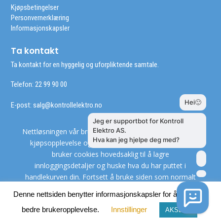
Kjøpsbetingelser
Personvernerklæring
Informasjonskapsler
Ta kontakt
Ta kontakt for en hyggelig og uforpliktende samtale.
Telefon: 22 99 90 00
E-post:
salg@kontrollelektro.no
Nettløsningen vår bruker cookies slik at du får en bedre
kjøpsopplevelse og vi kan yte deg bedre service. Vi
bruker cookies hovedsaklig til å lagre
innloggingsdetaljer og huske hva du har puttet i
handlekurven din. Fortsett å bruke siden som normalt
om du godtar dette.
Les mer
Denne nettsiden benytter informasjonskapsler for å gi deg en
bedre brukeropplevelse.
Innstillinger
AKSEPT