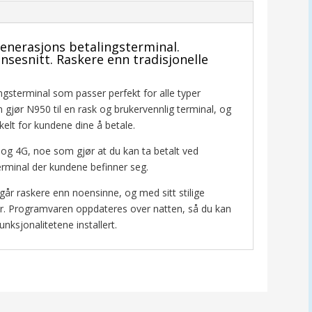
enerasjons betalingsterminal.
nsesnitt.
R
askere enn tradisjonelle
sterminal som passer perfekt for alle typer
gjør N950 til en rask og brukervennlig terminal, og
elt for kundene dine å betale.
g 4G, noe som gjør at du kan ta betalt ved
rminal der kundene befinner seg.
 går raskere enn noensinne, og med sitt stilige
øer. Programvaren oppdateres over natten, så du kan
unksjonalitetene installert.