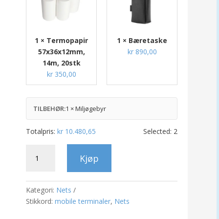
1 × Termopapir
1 × Bæretaske
57x36x12mm,
kr
890,00
14m, 20stk
kr
350,00
TILBEHØR:
1 × Miljøgebyr
Totalpris:
kr
10.480,65
Selected:
2
Nets
Kjøp
SmartPOS
N950
antall
Kategori:
Nets
Stikkord:
mobile terminaler
,
Nets