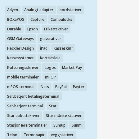
Adyen
Analogt adapter
bordstativer
BOXaPOS
Capture
Compulocks
Durable
Epson
Etikettskriver
GSM Gateways
gulvstativer
Heckler Design
iPad
Kasseskuff
Kassesystemer
Korttidsleie
Kvitteringsskriver
Logos
Market Pay
mobile terminaler
mPOP
mPOS-terminal
Nets
PayPal
Payter
Selvbetjent betalingsterminal
Selvbetjent terminal
Star
Star etikettskriver
Star mUnite stativer
Stasjonære terminaler
Sumup
Sunmi
Telpo
Termopapir
veggstativer