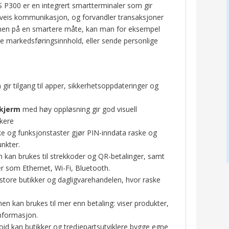
P300 er en integrert smartterminaler som gir
oveis kommunikasjon, og forvandler transaksjoner
ermen på en smartere måte, kan man for eksempel
se markedsføringsinnhold, eller sende personlige
gir tilgang til apper, sikkerhetsoppdateringer og
skjerm
med høy oppløsning gir god visuell
ukere
 og funksjonstaster gjør PIN-inndata raske og
unkter.
kan brukes til strekkoder og QR-betalinger, samt
 som Ethernet, Wi-Fi, Bluetooth.
i store butikker og dagligvarehandelen, hvor raske
en kan brukes til mer enn betaling: viser produkter,
informasjon.
id kan butikker og tredjepartsutviklere bygge egne