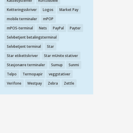
Kassesystemer
Korttidsleie
Kvitteringsskriver
Logos
Market Pay
mobile terminaler
mPOP
mPOS-terminal
Nets
PayPal
Payter
Selvbetjent betalingsterminal
Selvbetjent terminal
Star
Star etikettskriver
Star mUnite stativer
Stasjonære terminaler
Sumup
Sunmi
Telpo
Termopapir
veggstativer
Verifone
Westpay
Zebra
Zettle