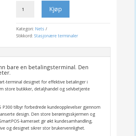
Nets
Kjøp
SmartPOS
P300
antall
Kategori:
Nets
Stikkord:
Stasjonære terminaler
n bare en betalingsterminal. Den
ter.
terminal designet for effektive betalinger i
 store butikker, detaljhandel og selvbetjente
 P300 tilbyr forbedrede kundeopplevelser gjennom
avanserte design. Den store berøringsskjermen og
 SmartPOS-kameraet gir økt kundesamhandling,
ive og designet sikrer stor brukervennlighet.