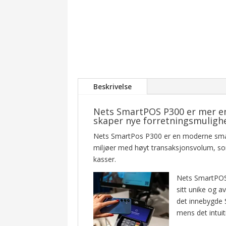
Beskrivelse
Nets SmartPOS P300 er mer en
skaper nye forretningsmulighe
Nets SmartPos P300 er en moderne smart-
miljøer med høyt transaksjonsvolum, som
kasser.
Nets SmartPOS
sitt unike og 
det innebygde
mens det intuit