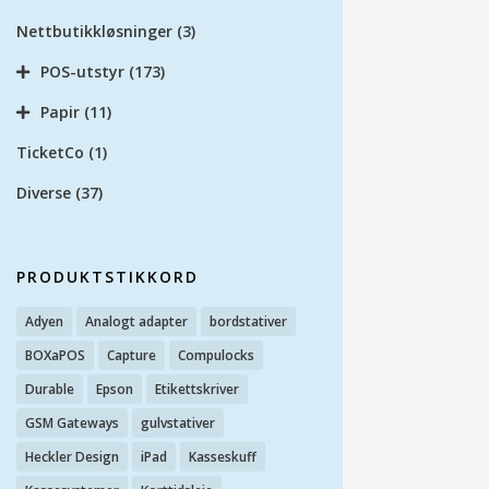
Nettbutikkløsninger
(3)
POS-utstyr
(173)
Papir
(11)
TicketCo
(1)
Diverse
(37)
PRODUKTSTIKKORD
Adyen
Analogt adapter
bordstativer
BOXaPOS
Capture
Compulocks
Durable
Epson
Etikettskriver
GSM Gateways
gulvstativer
Heckler Design
iPad
Kasseskuff