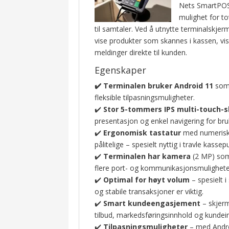
Nets SmartPOS 
mulighet for t
til samtaler. Ved å utnytte terminalskj
vise produkter som skannes i kassen, vi
meldinger direkte til kunden.
Egenskaper
✔️ Terminalen bruker Android 11
som 
fleksible tilpasningsmuligheter.
✔️
Stor 5-tommers IPS multi-touch-
presentasjon og enkel navigering for br
✔️
Ergonomisk tastatur
med numeriske
pålitelige – spesielt nyttig i travle kassep
✔️
Terminalen har kamera
(2 MP) som 
flere port- og kommunikasjonsmuligheter
✔️
Optimal for høyt volum
– spesielt 
og stabile transaksjoner er viktig.
✔️
Smart kundeengasjement
– skjerm
tilbud, markedsføringsinnhold og kunde
✔️
Tilpasningsmuligheter
– med Andro