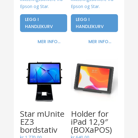
Epson og Star.
Epson og Star.
LEGG I
LEGG I
HANDLEKURV
HANDLEKURV
MER INFO...
MER INFO...
Star mUnite
Holder for
EZ3
iPad 12,9″
bordstativ
(BOXaPOS)
kr
1.770,00
kr
640,00