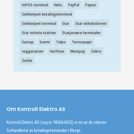
mPOS-terminal
Nets
PayPal
Payter
Selvbetjent betalingsterminal
Selvbetjent terminal
Star
Star etikettskriver
Star mUnite stativer
Stasjonære terminaler
Sumup
Sunmi
Telpo
Termopapir
veggstativer
Verifone
Westpay
Zebra
Zettle
Om Kontroll Elektro AS
Kontroll Elektro AS (org.nr. 985664323) er en av de største
forhandlerne av betalingsterminaler i Norge.