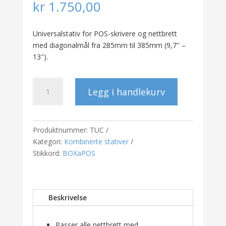
kr
1.750,00
Universalstativ for POS-skrivere og nettbrett
med diagonalmål fra 285mm til 385mm (9,7″ –
13″).
Universalstativ
Legg i handlekurv
for
skriver
og
nettbrett
Produktnummer:
TUC
(BOXaPOS)
Kategori:
Kombinerte stativer
antall
Stikkord:
BOXaPOS
Beskrivelse
Passer alle nettbrett med