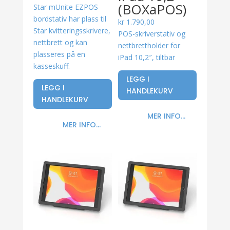
(BOXaPOS)
Star mUnite EZPOS
bordstativ har plass til
kr
1.790,00
Star kvitteringsskrivere,
POS-skriverstativ og
nettbrett og kan
nettbrettholder for
plasseres på en
iPad 10,2″, tiltbar
kasseskuff.
LEGG I
LEGG I
HANDLEKURV
HANDLEKURV
MER INFO...
MER INFO...