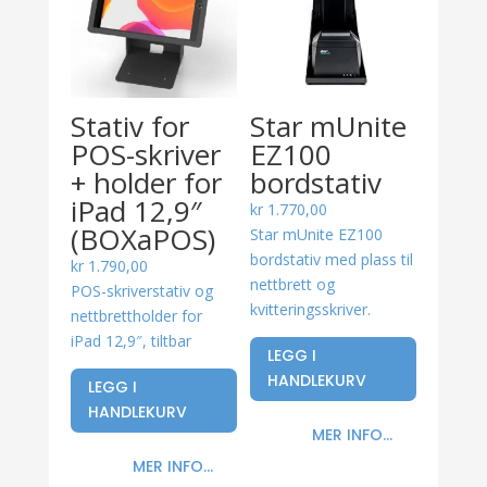
Stativ for
Star mUnite
POS-skriver
EZ100
+ holder for
bordstativ
iPad 12,9″
kr
1.770,00
(BOXaPOS)
Star mUnite EZ100
bordstativ med plass til
kr
1.790,00
nettbrett og
POS-skriverstativ og
kvitteringsskriver.
nettbrettholder for
iPad 12,9″, tiltbar
LEGG I
HANDLEKURV
LEGG I
HANDLEKURV
MER INFO...
MER INFO...