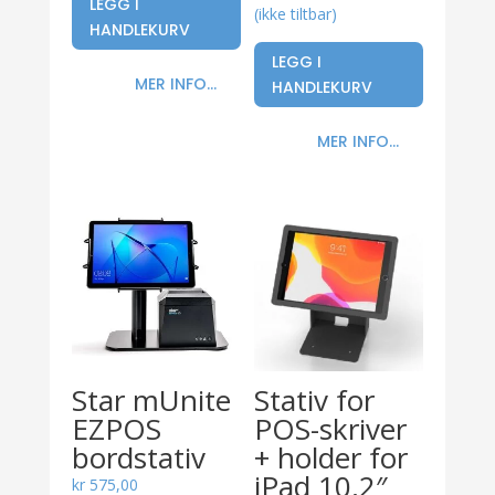
LEGG I
(ikke tiltbar)
HANDLEKURV
LEGG I
MER INFO...
HANDLEKURV
MER INFO...
Star mUnite
Stativ for
EZPOS
POS-skriver
bordstativ
+ holder for
iPad 10,2″
kr
575,00