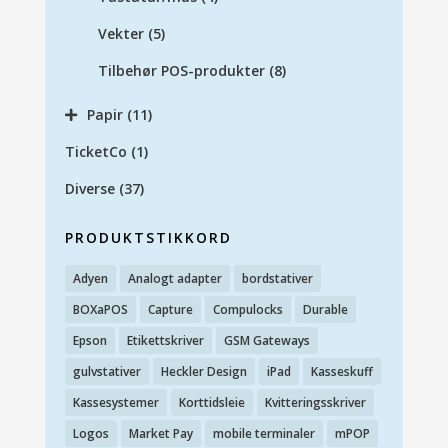
Vekter
(5)
Tilbehør POS-produkter
(8)
Papir
(11)
TicketCo
(1)
Diverse
(37)
PRODUKTSTIKKORD
Adyen
Analogt adapter
bordstativer
BOXaPOS
Capture
Compulocks
Durable
Epson
Etikettskriver
GSM Gateways
gulvstativer
Heckler Design
iPad
Kasseskuff
Kassesystemer
Korttidsleie
Kvitteringsskriver
Logos
Market Pay
mobile terminaler
mPOP