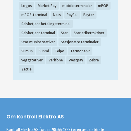
Logos
Market Pay
mobile terminaler
mPOP
mPOS-terminal
Nets
PayPal
Payter
Selvbetjent betalingsterminal
Selvbetjent terminal
Star
Star etikettskriver
Star mUnite stativer
Stasjonære terminaler
Sumup
Sunmi
Telpo
Termopapir
veggstativer
Verifone
Westpay
Zebra
Zettle
Om Kontroll Elektro AS
Kontroll Elektro AS (org.nr. 985664323) er en av de største