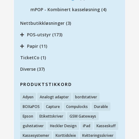
mPOP - Kombinert kasseløsning
(4)
Nettbutikkløsninger
(3)
POS-utstyr
(173)
Papir
(11)
TicketCo
(1)
Diverse
(37)
PRODUKTSTIKKORD
Adyen
Analogt adapter
bordstativer
BOXaPOS
Capture
Compulocks
Durable
Epson
Etikettskriver
GSM Gateways
gulvstativer
Heckler Design
iPad
Kasseskuff
Kassesystemer
Korttidsleie
Kvitteringsskriver