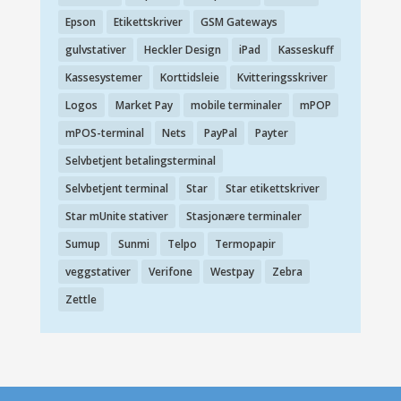
Epson
Etikettskriver
GSM Gateways
gulvstativer
Heckler Design
iPad
Kasseskuff
Kassesystemer
Korttidsleie
Kvitteringsskriver
Logos
Market Pay
mobile terminaler
mPOP
mPOS-terminal
Nets
PayPal
Payter
Selvbetjent betalingsterminal
Selvbetjent terminal
Star
Star etikettskriver
Star mUnite stativer
Stasjonære terminaler
Sumup
Sunmi
Telpo
Termopapir
veggstativer
Verifone
Westpay
Zebra
Zettle