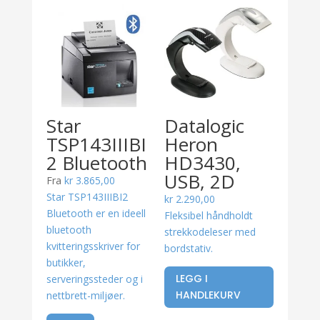
Star
Datalogic
TSP143IIIBI
Heron
2 Bluetooth
HD3430,
USB, 2D
Fra
kr
3.865,00
Star TSP143IIIBI2
kr
2.290,00
Bluetooth er en ideell
Fleksibel håndholdt
bluetooth
strekkodeleser med
kvitteringsskriver for
bordstativ.
butikker,
LEGG I
serveringssteder og i
HANDLEKURV
nettbrett-miljøer.