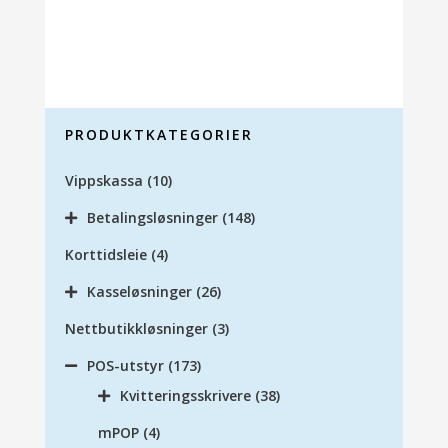
velges
på
produktsiden
PRODUKTKATEGORIER
Vippskassa
(10)
Betalingsløsninger
(148)
Korttidsleie
(4)
Kasseløsninger
(26)
Nettbutikkløsninger
(3)
POS-utstyr
(173)
Kvitteringsskrivere
(38)
mPOP
(4)