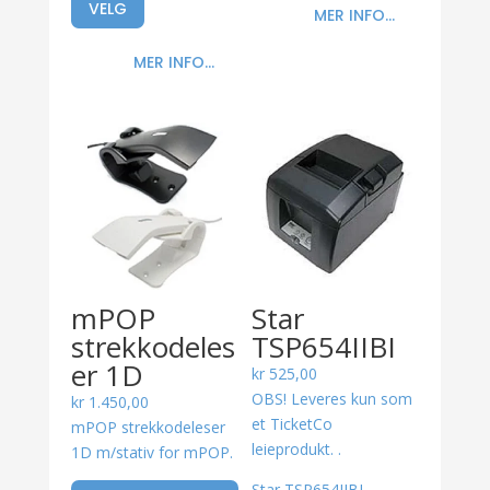
VELG
MER INFO...
MER INFO...
mPOP
Star
strekkodeles
TSP654IIBI
er 1D
kr
525,00
OBS! Leveres kun som
kr
1.450,00
et TicketCo
mPOP strekkodeleser
leieprodukt. .
1D m/stativ for mPOP.
Dette
Star TSP654IIBI