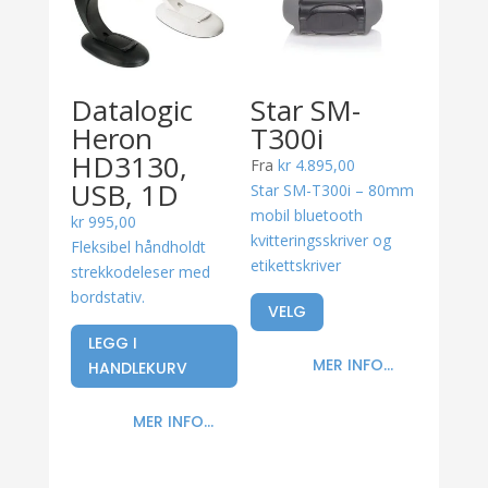
Datalogic
Star SM-
Heron
T300i
HD3130,
Fra
kr
4.895,00
USB, 1D
Star SM-T300i – 80mm
mobil bluetooth
kr
995,00
kvitteringsskriver og
Fleksibel håndholdt
etikettskriver
strekkodeleser med
bordstativ.
VELG
Dette
LEGG I
produktet
MER INFO...
HANDLEKURV
har
flere
varianter.
MER INFO...
Alternativene
kan