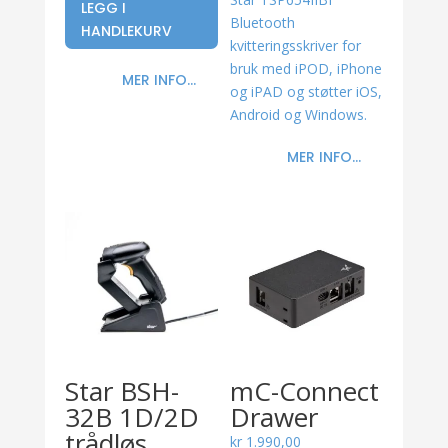
LEGG I
produktet
Bluetooth
HANDLEKURV
har
kvitteringsskriver for
flere
bruk med iPOD, iPhone
varianter.
MER INFO...
og iPAD og støtter iOS,
Alternativene
Android og Windows.
kan
velges
MER INFO...
på
produktsiden
Star BSH-
mC-Connect
32B 1D/2D
Drawer
trådløs
kr
1.990,00