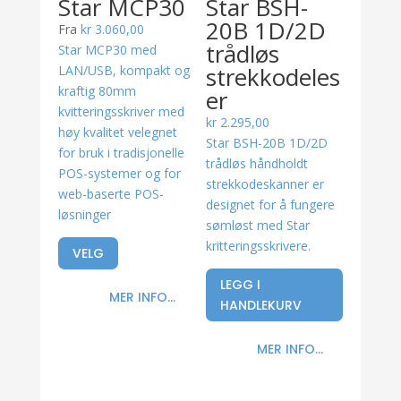
Star MCP30
Star BSH-
20B 1D/2D
Fra
kr
3.060,00
trådløs
Star MCP30 med
strekkodeles
LAN/USB, kompakt og
kraftig 80mm
er
kvitteringsskriver med
kr
2.295,00
høy kvalitet velegnet
Star BSH-20B 1D/2D
for bruk i tradisjonelle
trådløs håndholdt
POS-systemer og for
strekkodeskanner er
web-baserte POS-
designet for å fungere
løsninger
sømløst med Star
kritteringsskrivere.
VELG
LEGG I
MER INFO...
HANDLEKURV
MER INFO...