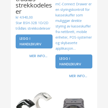
strekkodeles
mC-Connect Drawer er
er
en styringskontroll for
kasseskuffer som
kr
4.940,00
muliggjør direkte
Star BSH-32B 1D/2D
styring av kasseskuffer
trådløs strekkodeleser
fra nettbrett, mobile
enheter, POS-systemer
LEGG I
og skybaserte
HANDLEKURV
applikasjon…
MER INFO...
LEGG I
HANDLEKURV
MER INFO...