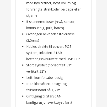
med høy tetthet, høyt volum og
forvrengte strekkoder på papir eller
skjerm
5 skannemoduser (nivå, sensor,
kontinuerlig, puls, batch)
Overlegen bevegelsestoleranse
(2,5m/s)
Kobles direkte til ethvert POS-
system, inkludert STAR
kvitteringsskriuuvere med USB Hub
Stort synsfelt (horisontalt 51°,
vertikalt 32°)
Lett, komfortabel design
IP42-klassifisert design og
fallmotstand på 1,2 m
Gir tilgang til StarSCAN-
konfigurasjonsverktøyet for å