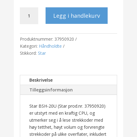
Star
Legg i handlekurv
BSH-
20U
1D/2D
håndholdt
Produktnummer:
37950920
strekkodeleser
Kategori:
Håndholdte
antall
Stikkord:
Star
Beskrivelse
Tilleggsinformasjon
Star BSH-20U (Star prod.nr. 37950920)
er utstyrt med en kraftig CPU, og
utmerker seg i å lese strekkoder med
høy tetthet, høyt volum og forvrengte
strekkoder på ulike overflater, inkludert