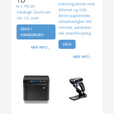
1D
kvitteringsskriver med
kr
1.790,00
Ethernet og USB,
Datalogic QuickScan
80mm papirbredde,
Lite 1D, svart
skriverhastighet 300
mm/sek, autokutter,
LEGG I
inkl. strømforsyning.
HANDLEKURV
VELG
MER INFO...
MER INFO...