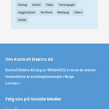
Sumup
Sunmi
Telpo
Termopapir
veggstativer
Verifone
Westpay
Zebra
Zettle
Om Kontroll Elektro AS
Kontroll Elektro AS (org.nr. 985664323) er en av de største
forhandlerne av betalingsterminaler i Norge.
Les mer >
Følg oss på Sosiale Medier