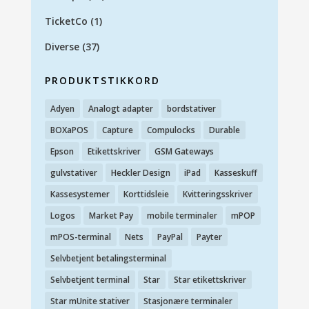
TicketCo
(1)
Diverse
(37)
PRODUKTSTIKKORD
Adyen
Analogt adapter
bordstativer
BOXaPOS
Capture
Compulocks
Durable
Epson
Etikettskriver
GSM Gateways
gulvstativer
Heckler Design
iPad
Kasseskuff
Kassesystemer
Korttidsleie
Kvitteringsskriver
Logos
Market Pay
mobile terminaler
mPOP
mPOS-terminal
Nets
PayPal
Payter
Selvbetjent betalingsterminal
Selvbetjent terminal
Star
Star etikettskriver
Star mUnite stativer
Stasjonære terminaler