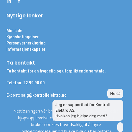
Nyttige lenker
Min side
Kjøpsbetingelser
Personvernerklæring
Informasjonskapsler
Ta kontakt
Ta kontakt for en hyggelig og uforpliktende samtale.
Telefon: 22 99 90 00
E-post:
salg@kontrollelektro.no
Nettløsningen vår bruker cookies slik at du får en bedre
kjøpsopplevelse og vi kan yte deg bedre service. Vi
bruker cookies hovedsaklig til å lagre
innloggingsdetaljer og huske hva du har puttet i