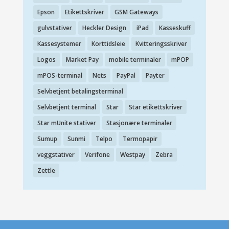
Epson
Etikettskriver
GSM Gateways
gulvstativer
Heckler Design
iPad
Kasseskuff
Kassesystemer
Korttidsleie
Kvitteringsskriver
Logos
Market Pay
mobile terminaler
mPOP
mPOS-terminal
Nets
PayPal
Payter
Selvbetjent betalingsterminal
Selvbetjent terminal
Star
Star etikettskriver
Star mUnite stativer
Stasjonære terminaler
Sumup
Sunmi
Telpo
Termopapir
veggstativer
Verifone
Westpay
Zebra
Zettle