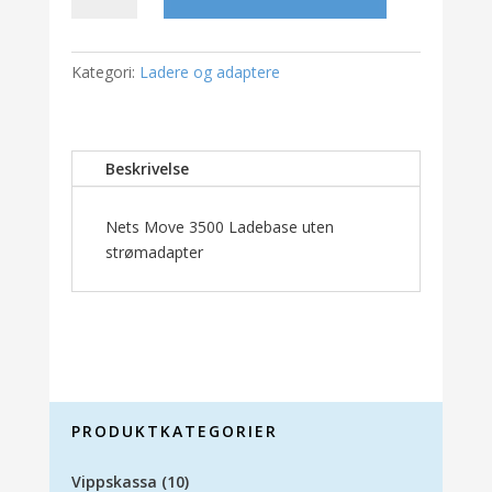
3500
Ladebase
uten
Kategori:
Ladere og adaptere
strømadapter
antall
Beskrivelse
Nets Move 3500 Ladebase uten
strømadapter
PRODUKTKATEGORIER
Vippskassa
(10)