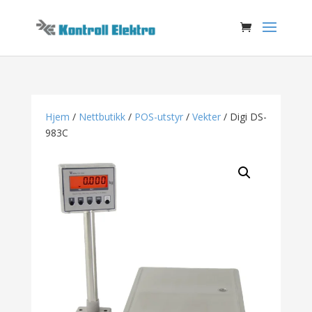
Hjem
/
Nettbutikk
/
POS-utstyr
/
Vekter
/ Digi DS-
983C