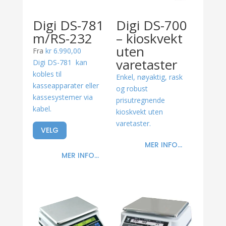
Digi DS-781
Digi DS-700
m/RS-232
– kioskvekt
uten
Fra
kr
6.990,00
varetaster
Digi DS-781 kan
kobles til
Enkel, nøyaktig, rask
kasseapparater eller
og robust
kassesystemer via
prisutregnende
kabel.
kioskvekt uten
varetaster.
VELG
MER INFO...
MER INFO...