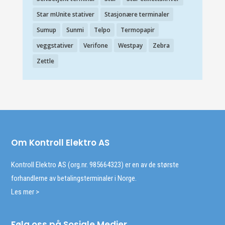
Star mUnite stativer
Stasjonære terminaler
Sumup
Sunmi
Telpo
Termopapir
veggstativer
Verifone
Westpay
Zebra
Zettle
Om Kontroll Elektro AS
Kontroll Elektro AS (org.nr. 985664323) er en av de største
forhandlerne av betalingsterminaler i Norge.
Les mer >
Følg oss på Sosiale Medier