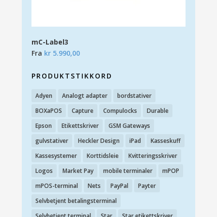
mC-Label3
Fra
kr
5.990,00
PRODUKTSTIKKORD
Adyen
Analogt adapter
bordstativer
BOXaPOS
Capture
Compulocks
Durable
Epson
Etikettskriver
GSM Gateways
gulvstativer
Heckler Design
iPad
Kasseskuff
Kassesystemer
Korttidsleie
Kvitteringsskriver
Logos
Market Pay
mobile terminaler
mPOP
mPOS-terminal
Nets
PayPal
Payter
Selvbetjent betalingsterminal
Selvbetjent terminal
Star
Star etikettskriver