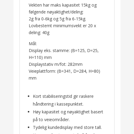
Vekten har maks kapasitet 15kg og
følgende nøyaktighet/deling:
2g fra 0-6kg og 5g fra 6-15kg.
Lovbestemt minimumsvekt er 20 x
deling: 40g
Mål:
Display eks. stamme: (B=125, D=25,
H=110) mm
Displaystativ m/fot: 282mm
Veieplattform: (B=341, D=284, H=80)
mm
Kort stabiliseringstid gir raskere
håndtering i kassepunktet.
Høy kapasitet og nøyaktighet basert
på to veieområder.
Tydelig kundedisplay med store tall.