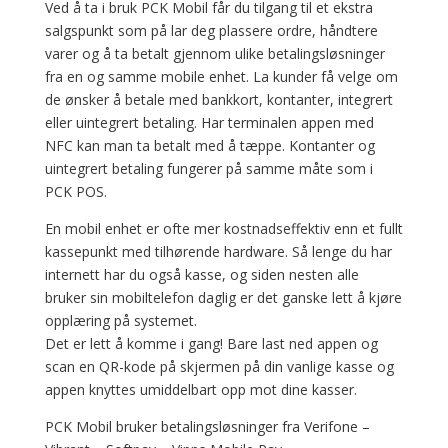
Ved å ta i bruk PCK Mobil får du tilgang til et ekstra
salgspunkt som på lar deg plassere ordre, håndtere
varer og å ta betalt gjennom ulike betalingsløsninger
fra en og samme mobile enhet. La kunder få velge om
de ønsker å betale med bankkort, kontanter, integrert
eller uintegrert betaling. Har terminalen appen med
NFC kan man ta betalt med å tæppe. Kontanter og
uintegrert betaling fungerer på samme måte som i
PCK POS.
En mobil enhet er ofte mer kostnadseffektiv enn et fullt
kassepunkt med tilhørende hardware. Så lenge du har
internett har du også kasse, og siden nesten alle
bruker sin mobiltelefon daglig er det ganske lett å kjøre
opplæring på systemet.
Det er lett å komme i gang! Bare last ned appen og
scan en QR-kode på skjermen på din vanlige kasse og
appen knyttes umiddelbart opp mot dine kasser.
PCK Mobil bruker betalingsløsninger fra Verifone –