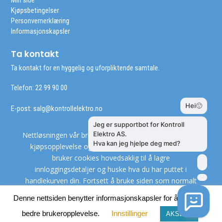
Min side
Kjøpsbetingelser
Personvernerklæring
Informasjonskapsler
Ta kontakt
Ta kontakt for en hyggelig og uforpliktende samtale.
Telefon: 22 99 90 00
E-post:
salg@kontrollelektro.no
Nettløsningen vår bruker cookies slik at du får en bedre
kjøpsopplevelse og vi kan yte deg bedre service. Vi
bruker cookies hovedsaklig til å lagre
innloggingsdetaljer og huske hva du har puttet i
handlekurven din. Fortsett å bruke siden som normalt
om du godtar dette.
Les mer
Denne nettsiden benytter informasjonskapsler for å gi deg en
bedre brukeropplevelse.
Innstillinger
AKSEPT