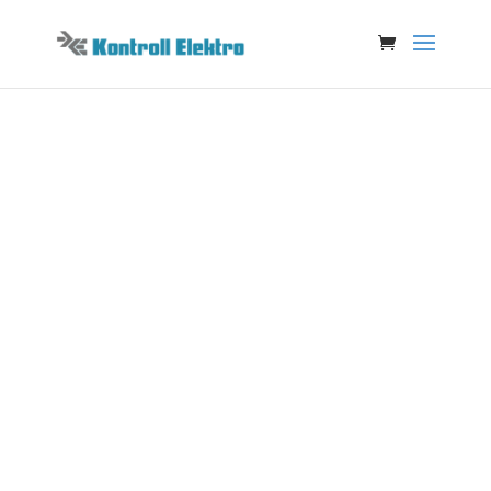
PCK Mobil
En forlengelse av PCK POS som
lar deg selge fra nesten hvor
som helst