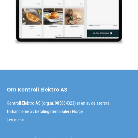
Om Kontroll Elektro AS
Kontroll Elektro AS (org.nr. 985664323) er en av de største
forhandlerne av betalingsterminaler i Norge.
Les mer >