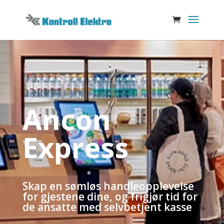
Ancon
Express
Skap en sømløs handleopplevelse
for gjestene dine, og frigjør tid for
de ansatte med selvbetjent kasse