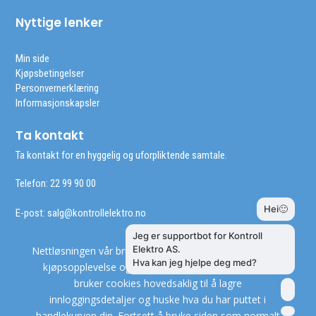
Nyttige lenker
Min side
Kjøpsbetingelser
Personvernerklæring
Informasjonskapsler
Ta kontakt
Ta kontakt for en hyggelig og uforpliktende samtale.
Telefon: 22 99 90 00
E-post:
salg@kontrollelektro.no
Nettløsningen vår bruker cookies slik at du får en bedre
kjøpsopplevelse og vi kan yte deg bedre service. Vi
bruker cookies hovedsaklig til å lagre
innloggingsdetaljer og huske hva du har puttet i
handlekurven din. Fortsett å bruke siden som normalt