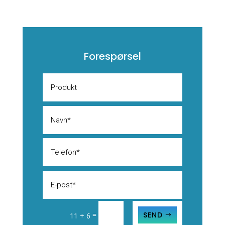
Forespørsel
SEND
=
11 + 6