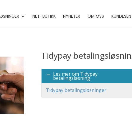
ØSNINGER
NETTBUTIKK
NYHETER
OM OSS
KUNDESEN
Tidypay betalingsløsni
Les mer om Tidypay
betalingsløsning
Tidypay betalingsløsninger