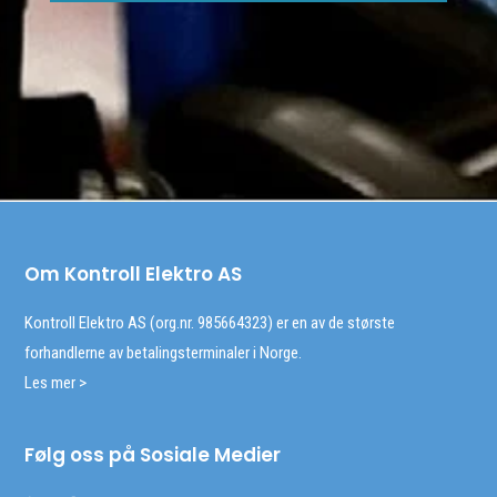
Om Kontroll Elektro AS
Kontroll Elektro AS (org.nr. 985664323) er en av de største
forhandlerne av betalingsterminaler i Norge.
Les mer >
Følg oss på Sosiale Medier