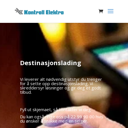
Destinasjonslading
Vi leverer alt nødvendig utstyr du trenger
for å sette opp destinasjonslading. Vi
skreddersyr løsninger og gir deg et godt
tilbud.
Fyll ut skjemaet, så kontakter vi deg.
Du kan også ringe oss på 22 99 90 00 hvis
du ønsker å snakke med en selger.