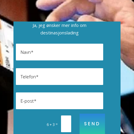
Ja, jeg ønsker mer info om
destinasjonslading
SEND
=
6 + 3